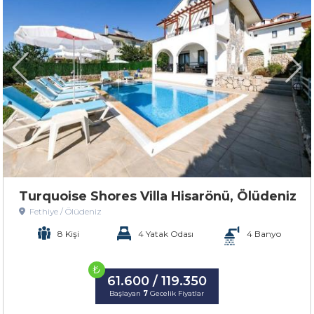
Turquoise Shores Villa Hisarönü, Ölüdeniz
Fethiye / Ölüdeniz
8 Kişi
4 Yatak Odası
4 Banyo
₺
61.600 / 119.350
Başlayan
7
Gecelik Fiyatlar