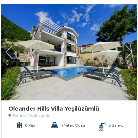
Oleander Hills Villa Yeşilüzümlü
Fethiye / Yeşilüzümlü
8 Kişi
4 Yatak Odası
5 Banyo