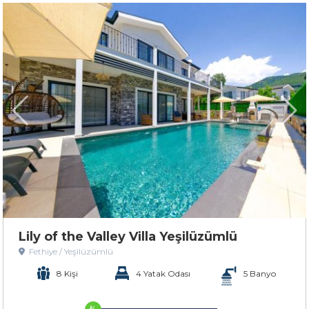
Lily of the Valley Villa Yeşilüzümlü
Fethiye / Yeşilüzümlü
8 Kişi
4 Yatak Odası
5 Banyo