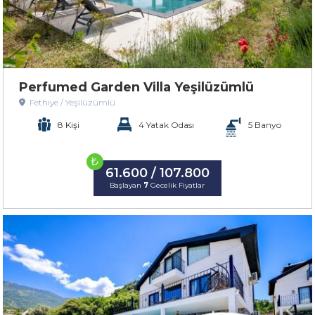
Perfumed Garden Villa Yeşilüzümlü
Fethiye / Yeşilüzümlü
8 Kişi
4 Yatak Odası
5 Banyo
₺
61.600 / 107.800
Başlayan
7
Gecelik Fiyatlar