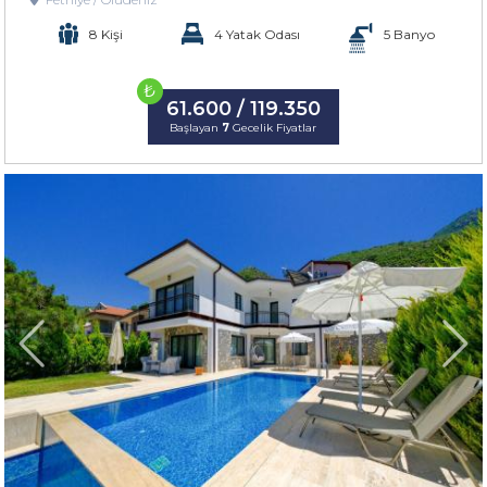
8 Kişi
4 Yatak Odası
5 Banyo
₺
61.600 / 119.350
Başlayan
7
Gecelik Fiyatlar