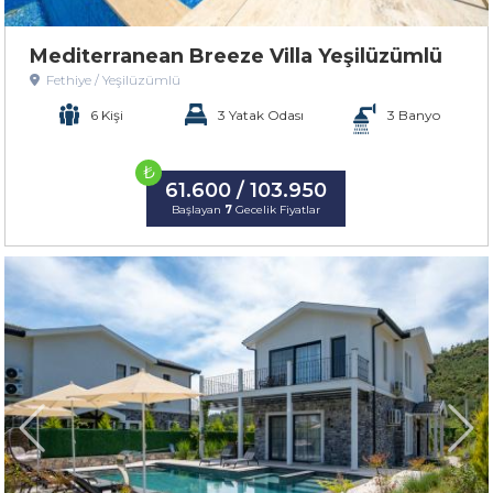
Mediterranean Breeze Villa Yeşilüzümlü
Fethiye / Yeşilüzümlü
6 Kişi
3 Yatak Odası
3 Banyo
₺
61.600 / 103.950
Başlayan
7
Gecelik Fiyatlar