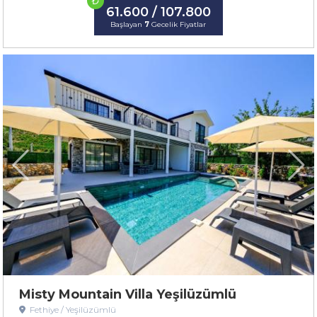
₺
61.600 / 107.800
Başlayan
7
Gecelik Fiyatlar
Misty Mountain Villa Yeşilüzümlü
Fethiye / Yeşilüzümlü