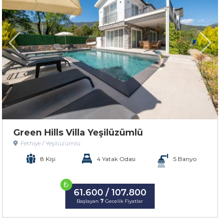
Green Hills Villa Yeşilüzümlü
Fethiye / Yeşilüzümlü
8 Kişi
4 Yatak Odası
5 Banyo
₺
61.600 / 107.800
Başlayan
7
Gecelik Fiyatlar