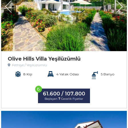
Olive Hills Villa Yeşilüzümlü
Fethiye / Yeşilüzümlü
8 Kişi
4 Yatak Odası
5 Banyo
₺
61.600 / 107.800
Başlayan
7
Gecelik Fiyatlar