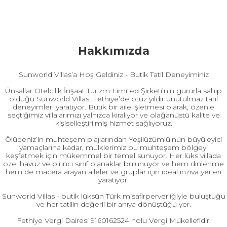
Hakkımızda
Sunworld Villas’a Hoş Geldiniz - Butik Tatil Deneyiminiz
Ünsallar Otelcilik İnşaat Turizm Limited Şirketi’nin gururla sahip
olduğu Sunworld Villas, Fethiye’de otuz yıldır unutulmaz tatil
deneyimleri yaratıyor. Butik bir aile işletmesi olarak, özenle
seçtiğimiz villalarımızı yalnızca kiralıyor ve olağanüstü kalite ve
kişiselleştirilmiş hizmet sağlıyoruz.
Ölüdeniz’in muhteşem plajlarından Yeşilüzümlü’nün büyüleyici
yamaçlarına kadar, mülklerimiz bu muhteşem bölgeyi
keşfetmek için mükemmel bir temel sunuyor. Her lüks villada
özel havuz ve birinci sınıf olanaklar bulunuyor ve hem dinlenme
hem de macera arayan aileler ve gruplar için ideal inziva yerleri
yaratıyor.
Sunworld Villas - butik lüksün Türk misafirperverliğiyle buluştuğu
ve her tatilin değerli bir anıya dönüştüğü yer.
Fethiye Vergi Dairesi 9160162524 nolu Vergi Mükellefidir.