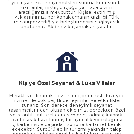
yıldır yalnızca en iyi mülkleri sunma konusunda
uzmanlaşmıştır; birçoğu yalnızca bizim
aracılığımızla mevcuttur. Kişiselleştirilmiş
yaklaşımımız, her konaklamanın gizliliği Türk
misafirperverliğiyle birleştirmesini sağlayarak
unutulmaz Akdeniz kaçamakları yaratır.
Kişiye Özel Seyahat & Lüks Villalar
Meraklı ve dinamik gezginler için en üst düzeyde
hizmet ile çok çeşitli deneyimler ve etkinlikler
sunarız. Son derece deneyimli seyahat
tasarımcılarından oluşan ekibimiz, gerçekten özel
ve otantik kültürel deneyimlerin tadını çıkararak,
özel olarak hazırlanmış bir ayrıcalık yolculuğuna
çıkarken size başından sonuna kadar rehberlik
edecektir. Sürdürülebilir turizmi yakından takip
ederek gezginleri yerel halkla buluştururuz ve