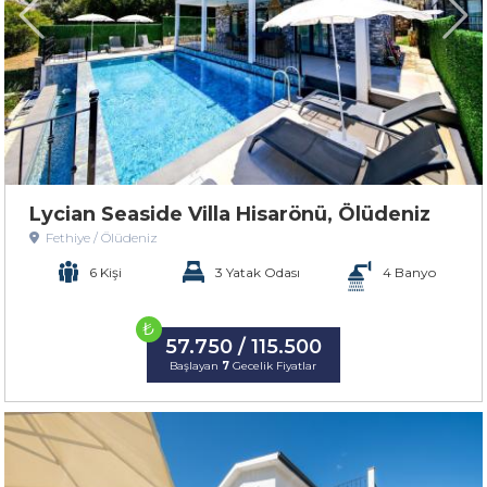
Lycian Seaside Villa Hisarönü, Ölüdeniz
Fethiye / Ölüdeniz
6 Kişi
3 Yatak Odası
4 Banyo
₺
57.750 / 115.500
Başlayan
7
Gecelik Fiyatlar