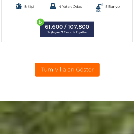
8 Kişi
4 Yatak Odası
5 Banyo
₺
61.600 / 107.800
Başlayan
7
Gecelik Fiyatlar
Tüm Villaları Göster