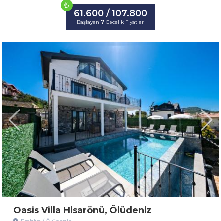
₺
61.600 / 107.800
Başlayan
7
Gecelik Fiyatlar
Oasis Villa Hisarönü, Ölüdeniz
Fethiye / Ölüdeniz