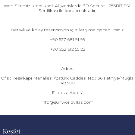
Web Sitemiz Kredi Kartlı Alışverişlerde 3D Secure - 256BİT SSL
Sertifikası ile korunmaktadır.
Detaylı ve kolay rezervasyon için iletişime geçebilirsiniz.
+90 537 681 91 99
+90 252 612 55 22
Adres:
Ofis : Kesikkapı Mahallesi Atatürk Caddesi No.:136 Fethiye/Muğla,
48300
E-posta Adresi:
info@sunworldvillas.com
Keşfet