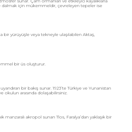
mosfer sunar. Çam ormanları ve etkileyici kayalıklarla
le dalmak için mükemmeldir, çevreleyen tepeler ise
kta bir yürüyüşle veya tekneyle ulaşılabilen Aktaş,
emmel bir üs oluşturur.
uyandıran bir bakış sunar. 1923’te Türkiye ve Yunanistan
okulun arasında dolaşabilirsiniz.
k manzaralı akropol sunan Tlos, Faralya’dan yaklaşık bir
.