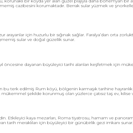
, korunaklı bir koyda yer alan güzel plajıyla daha bohemyan bir at
değmemiş cazibesini korumaktadır. Berrak sular yüzmek ve şnorkel
uzur arayanlar için huzurlu bir sığınak sağlar. Faralya’dan orta zorlu
memiş sular ve doğal güzellik sunar.
yıl öncesine dayanan büyüleyici tarihi alanları keşfetmek için mük
an bu terk edilmiş Rum köyü, bölgenin karmaşık tarihine hayranlık 
ükemmel şekilde korunmuş olan yüzlerce çatısız taş ev, kilise ve 
edin. Etkileyici kaya mezarları, Roma tiyatrosu, hamam ve panorami
n tarih meraklıları için büyüleyici bir günübirlik gezi imkanı sunar