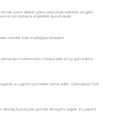
lmak üzere dikkat çekici arkeolojik kalıntılar sergiler.
rimiz için kolayca erişilebilir durumdadır.
ı otantik Türk mutfağıyla birleştirir.
ynı zamanda muhtemelen Faralya’daki en iyi gün batımı
organik, ev yapımı yemekler servis eder. Geleneksel Türk
ı altında huzurlu bir yemek deneyimi sağlar. Ev yapımı