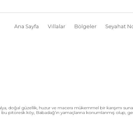
Ana Sayfa
Villalar
Bölgeler
Seyahat No
a, doğal güzellik, huzur ve macera mükemmel bir karışımı sunan g
 bu pitoresk köy, Babadağ’ın yamaçlarına konumlanmış olup, geldi