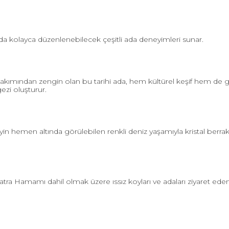
nda kolayca düzenlenebilecek çeşitli ada deneyimleri sunar.
rı bakımından zengin olan bu tarihi ada, hem kültürel keşif hem de
gezi oluşturur.
üzeyin hemen altında görülebilen renkli deniz yaşamıyla kristal b
ra Hamamı dahil olmak üzere ıssız koyları ve adaları ziyaret ede