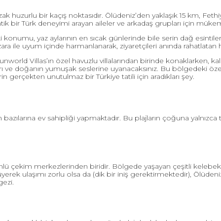
uzak huzurlu bir kaçış noktasıdır. Ölüdeniz’den yaklaşık 15 km, Fe
 bir Türk deneyimi arayan aileler ve arkadaş grupları için mükem
onumu, yaz aylarının en sıcak günlerinde bile serin dağ esintileri
ra ile uyum içinde harmanlanarak, ziyaretçileri anında rahatlatan h
nworld Villas’ın özel havuzlu villalarından birinde konaklarken, 
e doğanın yumuşak seslerine uyanacaksınız. Bu bölgedeki özenle se
erçekten unutulmaz bir Türkiye tatili için aradıkları şey.
 bazılarına ev sahipliği yapmaktadır. Bu plajların çoğuna yalnızca te
nlü çekim merkezlerinden biridir. Bölgede yaşayan çeşitli kelebek t
rüyerek ulaşımı zorlu olsa da (dik bir iniş gerektirmektedir), Ölüdeni
ezi.