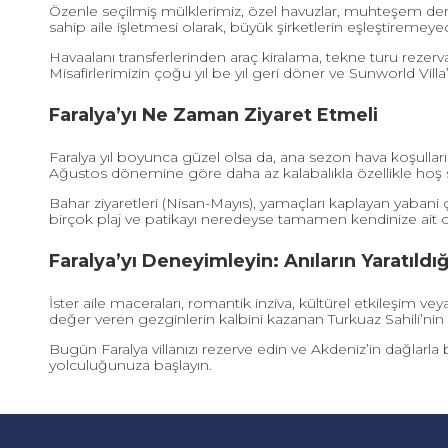
Özenle seçilmiş mülklerimiz, özel havuzlar, muhteşem deni
sahip aile işletmesi olarak, büyük şirketlerin eşleştiremeye
Havaalanı transferlerinden araç kiralama, tekne turu rezervas
Misafirlerimizin çoğu yıl be yıl geri döner ve Sunworld Villa’
Faralya’yı Ne Zaman Ziyaret Etmeli
Faralya yıl boyunca güzel olsa da, ana sezon hava koşullar
Ağustos dönemine göre daha az kalabalıkla özellikle hoş sı
Bahar ziyaretleri (Nisan-Mayıs), yamaçları kaplayan yabani çi
birçok plaj ve patikayı neredeyse tamamen kendinize ait ol
Faralya’yı Deneyimleyin: Anıların Yaratıldığ
İster aile maceraları, romantik inziva, kültürel etkileşim v
değer veren gezginlerin kalbini kazanan Turkuaz Sahili’nin 
Bugün Faralya villanızı rezerve edin ve Akdeniz’in dağlarla
yolculuğunuza başlayın.