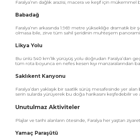
Faralya’nın dağlık arazisi, macera ve keşif için mükemmel b
Babadağ
Faralya’nın arkasında 1.969 metre yüksekliğe dramatik bir 
olmasa bile, zirve tüm sahil şeridinin muhteşem panoramik m
Likya Yolu
Bu ünlü 540 km’lik yürüyüş yolu doğrudan Faralya’dan geçe
tüm rota boyunca en nefes kesen kıyı manzaralarından bazıl
Saklıkent Kanyonu
Faralya’dan yaklaşık bir saatlik sürüş mesafesinde yer alan 
serin sularda yürüyerek bu doğa harikasını keşfedebilir ve a
Unutulmaz Aktiviteler
Plajlar ve tarihi alanların ötesinde, Faralya her yaştan ziyar
Yamaç Paraşütü