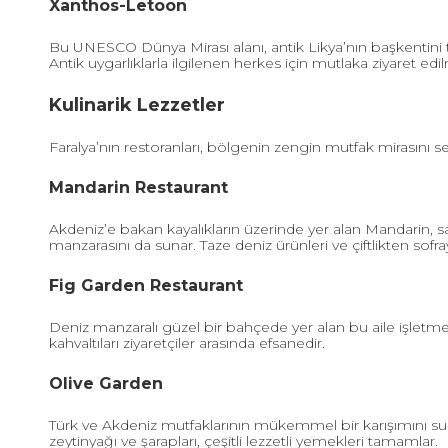
Xanthos-Letoon
Bu UNESCO Dünya Mirası alanı, antik Likya’nın başkentini tem
Antik uygarlıklarla ilgilenen herkes için mutlaka ziyaret edi
Kulinarik Lezzetler
Faralya’nın restoranları, bölgenin zengin mutfak mirasını s
Mandarin Restaurant
Akdeniz’e bakan kayalıkların üzerinde yer alan Mandarin, 
manzarasını da sunar. Taze deniz ürünleri ve çiftlikten sof
Fig Garden Restaurant
Deniz manzaralı güzel bir bahçede yer alan bu aile işletm
kahvaltıları ziyaretçiler arasında efsanedir.
Olive Garden
Türk ve Akdeniz mutfaklarının mükemmel bir karışımını sun
zeytinyağı ve şarapları, çeşitli lezzetli yemekleri tamamlar.