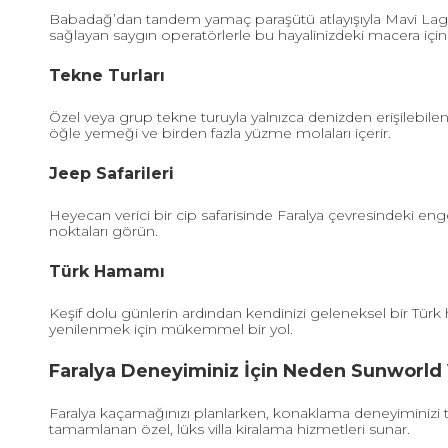
Babadağ’dan tandem yamaç paraşütü atlayışıyla Mavi Lagün
sağlayan saygın operatörlerle bu hayalinizdeki macera için
Tekne Turları
Özel veya grup tekne turuyla yalnızca denizden erişilebilen 
öğle yemeği ve birden fazla yüzme molaları içerir.
Jeep Safarileri
Heyecan verici bir cip safarisinde Faralya çevresindeki e
noktaları görün.
Türk Hamamı
Keşif dolu günlerin ardından kendinizi geleneksel bir Türk ha
yenilenmek için mükemmel bir yol.
Faralya Deneyiminiz İçin Neden Sunworld V
Faralya kaçamağınızı planlarken, konaklama deneyiminizi 
tamamlanan özel, lüks villa kiralama hizmetleri sunar.