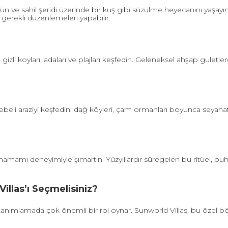
 ve sahil şeridi üzerinde bir kuş gibi süzülme heyecanını yaşayı
 gerekli düzenlemeleri yapabilir.
gizli koyları, adaları ve plajları keşfedin. Geleneksel ahşap gulet
ngebeli araziyi keşfedin; dağ köyleri, çam ormanları boyunca seya
mamı deneyimiyle şımartın. Yüzyıllardır süregelen bu ritüel, buhar od
illas’ı Seçmelisiniz?
tanımlamada çok önemli bir rol oynar. Sunworld Villas, bu özel 