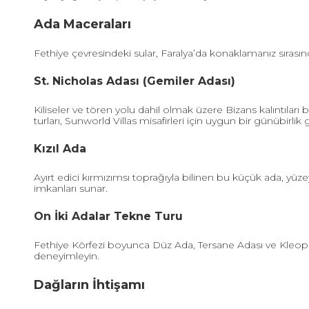
Ada Maceraları
Fethiye çevresindeki sular, Faralya’da konaklamanız sırası
St. Nicholas Adası (Gemiler Adası)
Kiliseler ve tören yolu dahil olmak üzere Bizans kalıntıla
turları, Sunworld Villas misafirleri için uygun bir günübirlik 
Kızıl Ada
Ayırt edici kırmızımsı toprağıyla bilinen bu küçük ada, y
imkanları sunar.
On İki Adalar Tekne Turu
Fethiye Körfezi boyunca Düz Ada, Tersane Adası ve Kleopat
deneyimleyin.
Dağların İhtişamı