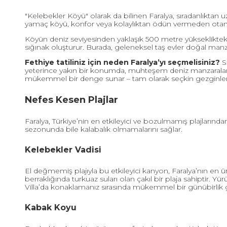
"Kelebekler Köyü" olarak da bilinen Faralya, sıradanlıktan 
yamaç köyü, konfor veya kolaylıktan ödün vermeden otantik
Köyün deniz seviyesinden yaklaşık 500 metre yükseklikteki k
sığınak oluşturur. Burada, geleneksel taş evler doğal manza
Fethiye tatiliniz için neden Faralya’yı seçmelisiniz?
Su
yeterince yakın bir konumda, muhteşem deniz manzaraları v
mükemmel bir denge sunar – tam olarak seçkin gezginlerin g
Nefes Kesen Plajlar
Faralya, Türkiye’nin en etkileyici ve bozulmamış plajlarından
sezonunda bile kalabalık olmamalarını sağlar.
Kelebekler Vadisi
El değmemiş plajıyla bu etkileyici kanyon, Faralya’nın en ü
berraklığında turkuaz suları olan çakıl bir plaja sahiptir. Yü
Villa’da konaklamanız sırasında mükemmel bir günübirlik g
Kabak Koyu