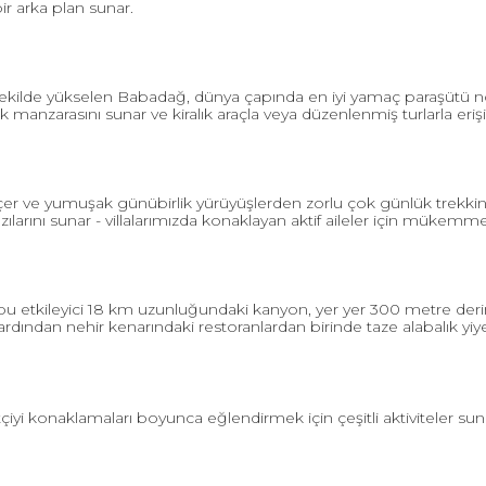
ir arka plan sunar.
şekilde yükselen Babadağ, dünya çapında en iyi yamaç paraşütü nok
anzarasını sunar ve kiralık araçla veya düzenlenmiş turlarla erişile
r ve yumuşak günübirlik yürüyüşlerden zorlu çok günlük trekkingl
arını sunar - villalarımızda konaklayan aktif aileler için mükemme
bu etkileyici 18 km uzunluğundaki kanyon, yer yer 300 metre derinliğ
rdından nehir kenarındaki restoranlardan birinde taze alabalık yiyeb
etçiyi konaklamaları boyunca eğlendirmek için çeşitli aktiviteler sun