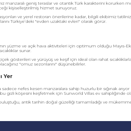
z manzaralı geniş teraslar ve otantik Türk karakterini korurken m
ceği kişiselleştirilmiş hizmet sunuyoruz.
yonları ve yerel restoran önerilerine kadar, bilgili ekibimiz tatilin
larını Türkiye’deki "evden uzaktaki evleri" olarak görür.
ının yüzme ve açık hava aktiviteleri için optimum olduğu Mayıs-Eki
caklıklar sunar.
çek gösterileri ve yürüyüş ve keşif için ideal olan rahat sıcaklıklarl
acağınız "omuz sezonlarını" düşünebilirler.
ı Yer
eya sadece nefes kesen manzaralara sahip huzurlu bir sığınak arıyor
bu gizli köşesini keşfetmek için Sunworld Villas ev sahipliğinde ol
 buluştuğu, antik tarihin doğal güzelliği tamamladığı ve mükemmel T