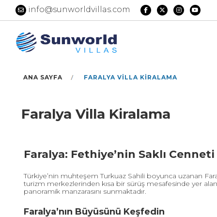
info@sunworldvillas.com
ANA SAYFA
FARALYA VILLA KIRALAMA
Faralya Villa Kiralama
Faralya: Fethiye’nin Saklı Cenneti
Türkiye’nin muhteşem Turkuaz Sahili boyunca uzanan Faraly
turizm merkezlerinden kısa bir sürüş mesafesinde yer alan
panoramik manzarasını sunmaktadır.
Faralya’nın Büyüsünü Keşfedin