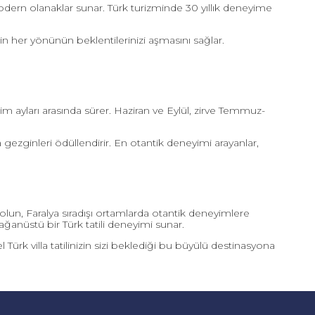
odern olanaklar sunar. Türk turizminde 30 yıllık deneyime
izin her yönünün beklentilerinizi aşmasını sağlar.
m ayları arasında sürer. Haziran ve Eylül, zirve Temmuz-
a gezginleri ödüllendirir. En otantik deneyimi arayanlar,
 olun, Faralya sıradışı ortamlarda otantik deneyimlere
ağanüstü bir Türk tatili deneyimi sunar.
ürk villa tatilinizin sizi beklediği bu büyülü destinasyona