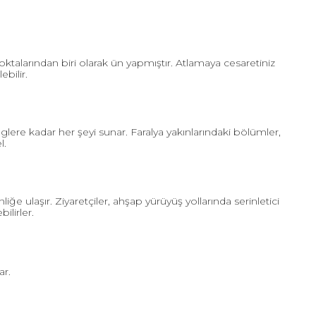
talarından biri olarak ün yapmıştır. Atlamaya cesaretiniz
bilir.
ere kadar her şeyi sunar. Faralya yakınlarındaki bölümler,
l.
e ulaşır. Ziyaretçiler, ahşap yürüyüş yollarında serinletici
ilirler.
ar.