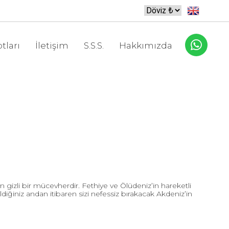
tları
İletişim
S.S.S.
Hakkımızda
izli bir mücevherdir. Fethiye ve Ölüdeniz’in hareketli
ğiniz andan itibaren sizi nefessiz bırakacak Akdeniz’in