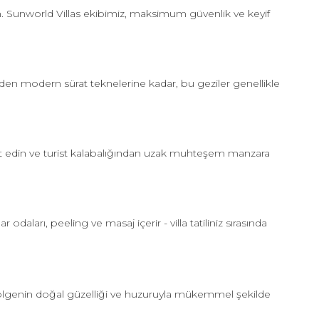
n. Sunworld Villas ekibimiz, maksimum güvenlik ve keyif
lerden modern sürat teknelerine kadar, bu geziler genellikle
hat edin ve turist kalabalığından uzak muhteşem manzara
aları, peeling ve masaj içerir - villa tatiliniz sırasında
bölgenin doğal güzelliği ve huzuruyla mükemmel şekilde