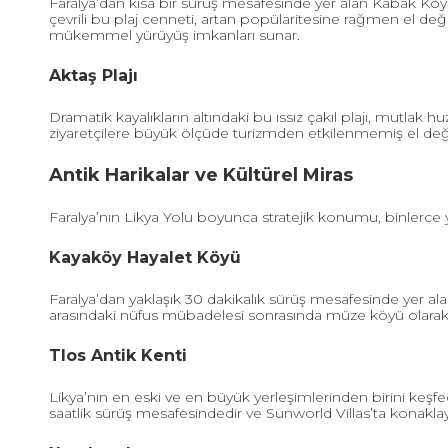
Faralya’dan kısa bir sürüş mesafesinde yer alan Kabak Koyu
çevrili bu plaj cenneti, artan popülaritesine rağmen el 
mükemmel yürüyüş imkanları sunar.
Aktaş Plajı
Dramatik kayalıkların altındaki bu ıssız çakıl plajı, mutlak h
ziyaretçilere büyük ölçüde turizmden etkilenmemiş el değ
Antik Harikalar ve Kültürel Miras
Faralya’nın Likya Yolu boyunca stratejik konumu, binlerce 
Kayaköy Hayalet Köyü
Faralya’dan yaklaşık 30 dakikalık sürüş mesafesinde yer al
arasındaki nüfus mübadelesi sonrasında müze köyü olarak m
Tlos Antik Kenti
Likya’nın en eski ve en büyük yerleşimlerinden birini keşf
saatlik sürüş mesafesindedir ve Sunworld Villas’ta konaklaya