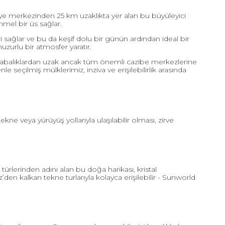
thiye merkezinden 25 km uzaklıkta yer alan bu büyüleyici
mel bir üs sağlar.
 sağlar ve bu da keşif dolu bir günün ardından ideal bir
uzurlu bir atmosfer yaratır.
kalabalıklardan uzak ancak tüm önemli cazibe merkezlerine
çilmiş mülklerimiz, inziva ve erişilebilirlik arasında
kne veya yürüyüş yollarıyla ulaşılabilir olması, zirve
ürlerinden adını alan bu doğa harikası, kristal
z’den kalkan tekne turlarıyla kolayca erişilebilir - Sunworld