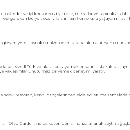
sil eder ve iyi korunmuş tiyatrolar, mezarlar ve tapınaklar dahil o
lmesi gereken bu yer, özel villalarımızın konforunu yaşayan misafirle
ergileyen yerel kaynaklı malzemeler kullanarak muhteşem manzaralar
sadece lezzetli Türk ve uluslararası yemekler sunmakla kalmaz, a
raya yaklaşımları unutulmaz bir yemek deneyimi yaratır.
esindeki restoran, kendi bahçelerinden elde edilen malzemelerle 
an Olive Garden, nefes kesen deniz manzaralı antik zeytin ağaçlar