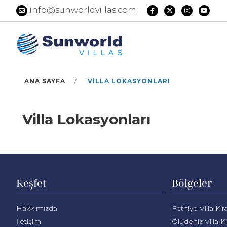
info@sunworldvillas.com
ANA SAYFA
VILLA LOKASYONLARI
Villa Lokasyonları
Keşfet
Bölgeler
Hakkımızda
Fethiye Villa Ki
İletişim
Ölüdeniz Villa K