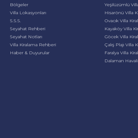
Bölgeler
Yeşilüzümlü Vill
Villa Lokasyonları
Hisarönü Villa 
S.S.S.
Ovacık Villa Kir
Seyahat Rehberi
Kayaköy Villa K
Seyahat Notları
Göcek Villa Kir
Villa Kiralama Rehberi
Çalış Plajı Villa
Haber & Duyurular
Faralya Villa Ki
Dalaman Havalim