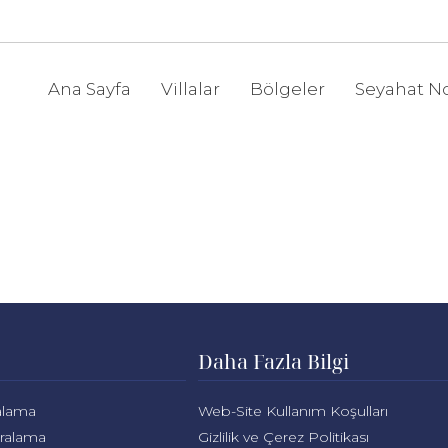
Ana Sayfa
Villalar
Bölgeler
Seyahat No
Daha Fazla Bilgi
ralama
Web-Site Kullanım Koşulları
iralama
Gizlilik ve Çerez Politikası